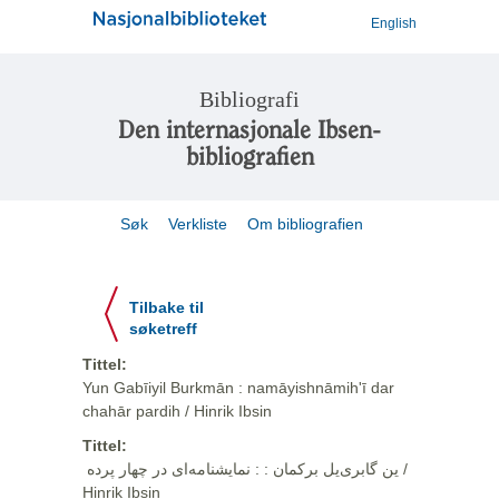
English
Bibliografi
Den internasjonale Ibsen-
bibliografien
Søk
Verkliste
Om bibliografien
Tilbake til
søketreff
Tittel:
Yun Gabīiyil Burkmān : namāyishnāmihʹī dar
chahār pardih / Hinrik Ibsin
Tittel:
ین گابری‌یل برکمان : ‏:‏ نمایشنامه‌ای در چهار پرده ‏ /
Hinrik Ibsin