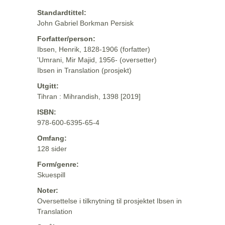
Standardtittel:
John Gabriel Borkman Persisk
Forfatter/person:
Ibsen, Henrik, 1828-1906 (forfatter)
'Umrani, Mir Majid, 1956- (oversetter)
Ibsen in Translation (prosjekt)
Utgitt:
Tihran : Mihrandish, 1398 [2019]
ISBN:
978-600-6395-65-4
Omfang:
128 sider
Form/genre:
Skuespill
Noter:
Oversettelse i tilknytning til prosjektet Ibsen in
Translation