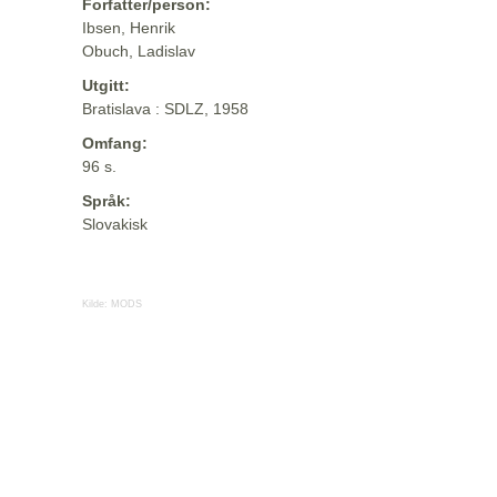
Forfatter/person:
Ibsen, Henrik
Obuch, Ladislav
Utgitt:
Bratislava : SDLZ, 1958
Omfang:
96 s.
Språk:
Slovakisk
Kilde:
MODS