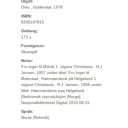
Utgitt:
Oslo : Gyldendal, 1978
ISBN:
8205107815
Omfang:
171 s.
Form/genre:
Skuespill
Noter:
Fru Inger til Østråt 1. utgave Christiania : H.J.
Jensen, 1857 under tittel: Fru Inger til
Østeraad ; Hærmændene på Helgeland 1.
utgave Christiania : H.J. Jensen, 1858 under
tittel: Hærmændene paa Helgeland
Elektronisk reproduksjon [Norge]
Nasjonalbiblioteket Digital 2010-08-31
Språk:
Norsk (Bokmål)