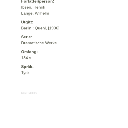
Forfatter/person:
Ibsen, Henrik
Lange, Wilhelm
Utgitt:
Berlin : Quehl, [1906]
Serie:
Dramatische Werke
Omfang:
134 s.
Språk:
Tysk
Kilde:
MODS