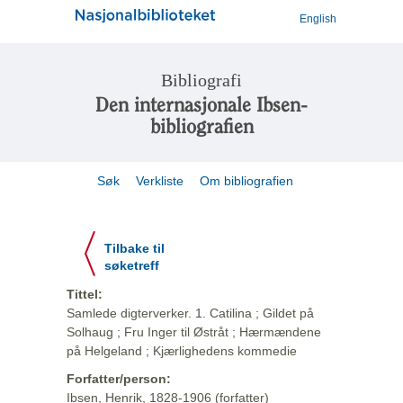
English
Bibliografi
Den internasjonale Ibsen-
bibliografien
Søk
Verkliste
Om bibliografien
Tilbake til
søketreff
Tittel:
Samlede digterverker. 1. Catilina ; Gildet på
Solhaug ; Fru Inger til Østråt ; Hærmændene
på Helgeland ; Kjærlighedens kommedie
Forfatter/person:
Ibsen, Henrik, 1828-1906 (forfatter)