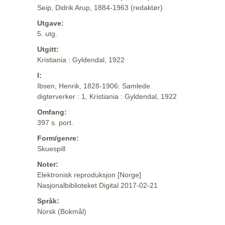
Seip, Didrik Arup, 1884-1963 (redaktør)
Utgave:
5. utg.
Utgitt:
Kristiania : Gyldendal, 1922
I:
Ibsen, Henrik, 1828-1906: Samlede
digterverker : 1, Kristiania : Gyldendal, 1922
Omfang:
397 s. port.
Form/genre:
Skuespill
Noter:
Elektronisk reproduksjon [Norge]
Nasjonalbiblioteket Digital 2017-02-21
Språk:
Norsk (Bokmål)