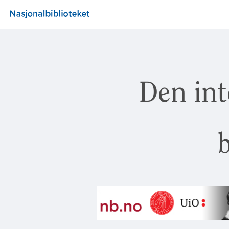
Den int
b