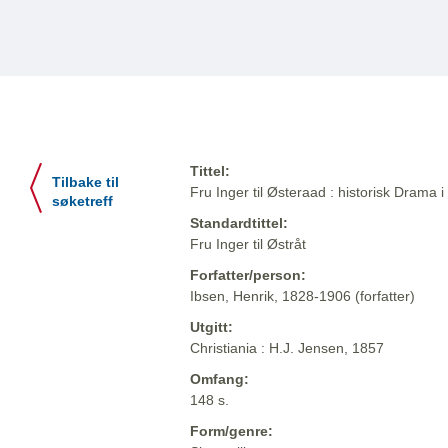
Tittel:
Tilbake til
Fru Inger til Østeraad : historisk Drama i
søketreff
Standardtittel:
Fru Inger til Østråt
Forfatter/person:
Ibsen, Henrik, 1828-1906 (forfatter)
Utgitt:
Christiania : H.J. Jensen, 1857
Omfang:
148 s.
Form/genre: