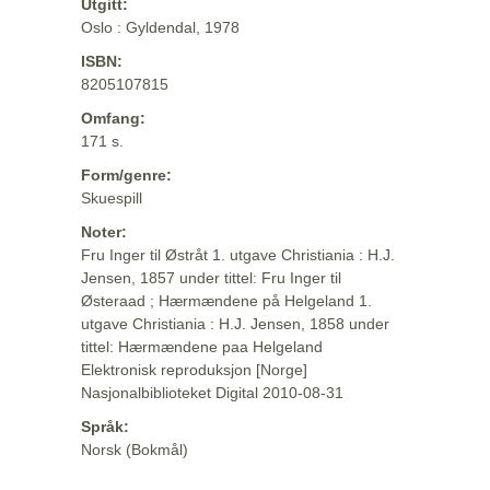
Utgitt:
Oslo : Gyldendal, 1978
ISBN:
8205107815
Omfang:
171 s.
Form/genre:
Skuespill
Noter:
Fru Inger til Østråt 1. utgave Christiania : H.J.
Jensen, 1857 under tittel: Fru Inger til
Østeraad ; Hærmændene på Helgeland 1.
utgave Christiania : H.J. Jensen, 1858 under
tittel: Hærmændene paa Helgeland
Elektronisk reproduksjon [Norge]
Nasjonalbiblioteket Digital 2010-08-31
Språk:
Norsk (Bokmål)