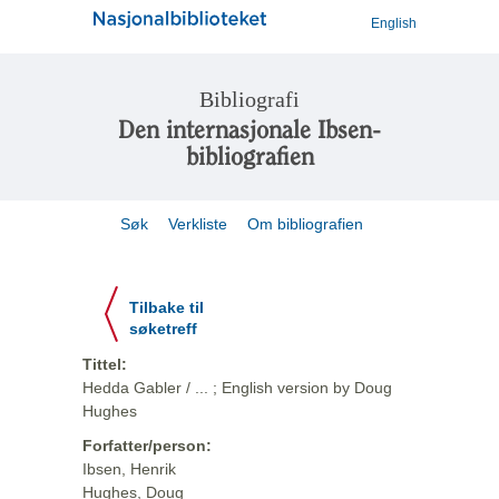
English
Bibliografi
Den internasjonale Ibsen-
bibliografien
Søk
Verkliste
Om bibliografien
Tilbake til
søketreff
Tittel:
Hedda Gabler / ... ; English version by Doug
Hughes
Forfatter/person:
Ibsen, Henrik
Hughes, Doug