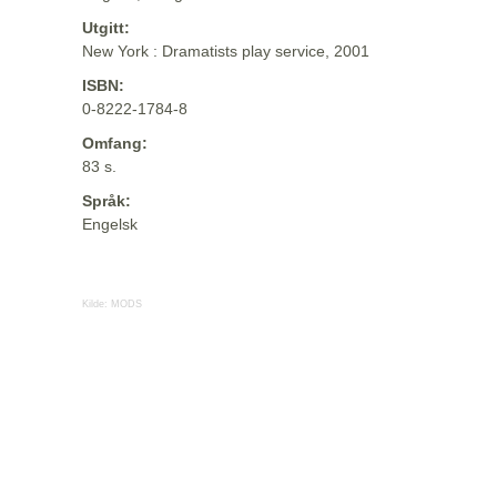
Utgitt:
New York : Dramatists play service, 2001
ISBN:
0-8222-1784-8
Omfang:
83 s.
Språk:
Engelsk
Kilde:
MODS