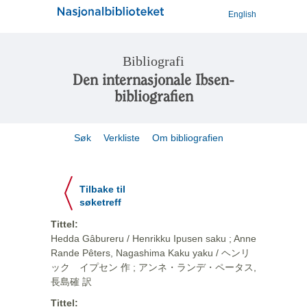
English
Bibliografi
Den internasjonale Ibsen-
bibliografien
Søk
Verkliste
Om bibliografien
Tilbake til
søketreff
Tittel:
Hedda Gâbureru / Henrikku Ipusen saku ; Anne
Rande Pêters, Nagashima Kaku yaku / ヘンリ
ック イプセン 作 ; アンネ・ランデ・ペータス,
長島確 訳
Tittel: