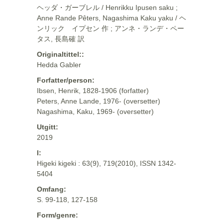
ヘッダ・ガーブレル / Henrikku Ipusen saku ;
Anne Rande Pêters, Nagashima Kaku yaku / ヘ
ンリック イプセン 作 ; アンネ・ランデ・ペー
タス, 長島確 訳
Originaltittel::
Hedda Gabler
Forfatter/person:
Ibsen, Henrik, 1828-1906 (forfatter)
Peters, Anne Lande, 1976- (oversetter)
Nagashima, Kaku, 1969- (oversetter)
Utgitt:
2019
I:
Higeki kigeki : 63(9), 719(2010), ISSN 1342-
5404
Omfang:
S. 99-118, 127-158
Form/genre: