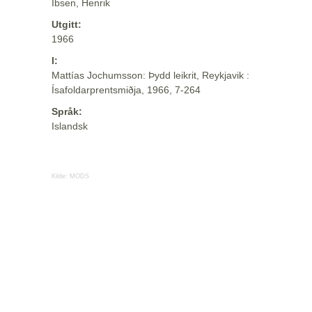
Ibsen, Henrik
Utgitt:
1966
I:
Mattías Jochumsson: Þydd leikrit, Reykjavik :
Ísafoldarprentsmiðja, 1966, 7-264
Språk:
Islandsk
Kilde:
MODS