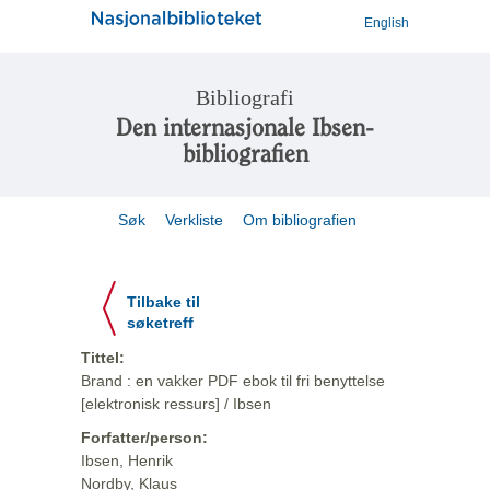
English
Bibliografi
Den internasjonale Ibsen-
bibliografien
Søk
Verkliste
Om bibliografien
Tilbake til
søketreff
Tittel:
Brand : en vakker PDF ebok til fri benyttelse
[elektronisk ressurs] / Ibsen
Forfatter/person:
Ibsen, Henrik
Nordby, Klaus