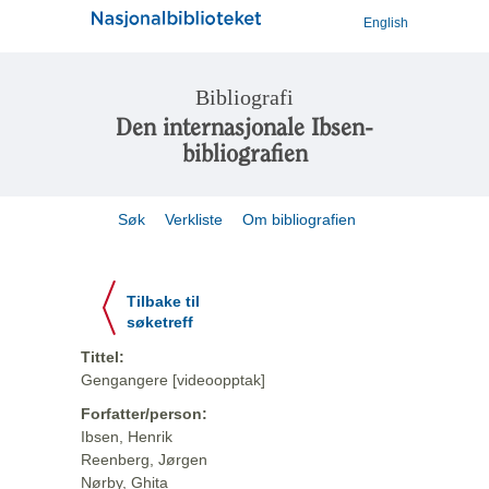
English
Bibliografi
Den internasjonale Ibsen-
bibliografien
Søk
Verkliste
Om bibliografien
Tilbake til
søketreff
Tittel:
Gengangere [videoopptak]
Forfatter/person:
Ibsen, Henrik
Reenberg, Jørgen
Nørby, Ghita