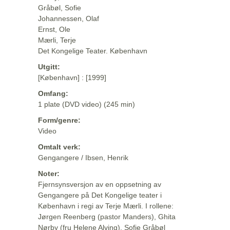
Gråbøl, Sofie
Johannessen, Olaf
Ernst, Ole
Mærli, Terje
Det Kongelige Teater. København
Utgitt:
[København] : [1999]
Omfang:
1 plate (DVD video) (245 min)
Form/genre:
Video
Omtalt verk:
Gengangere / Ibsen, Henrik
Noter:
Fjernsynsversjon av en oppsetning av
Gengangere på Det Kongelige teater i
København i regi av Terje Mærli. I rollene:
Jørgen Reenberg (pastor Manders), Ghita
Nørby (fru Helene Alving), Sofie Gråbøl