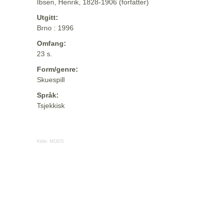
Ibsen, Henrik, 1828-1906 (forfatter)
Utgitt:
Brno : 1996
Omfang:
23 s.
Form/genre:
Skuespill
Språk:
Tsjekkisk
Kilde:
MODS