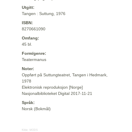
Utgitt:
Tangen : Suttung, 1976
ISBN:
8270661090
Omfang:
45 bl.
Form/genre:
Teatermanus
Noter:
Oppført på Suttungteatret, Tangen i Hedmark,
1978
Elektronisk reproduksjon [Norge]
Nasjonalbiblioteket Digital 2017-11-21
Språk:
Norsk (Bokmål)
Kilde:
MODS