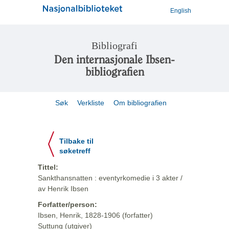
English
Bibliografi
Den internasjonale Ibsen-
bibliografien
Søk
Verkliste
Om bibliografien
Tilbake til
søketreff
Tittel:
Sankthansnatten : eventyrkomedie i 3 akter /
av Henrik Ibsen
Forfatter/person:
Ibsen, Henrik, 1828-1906 (forfatter)
Suttung (utgiver)