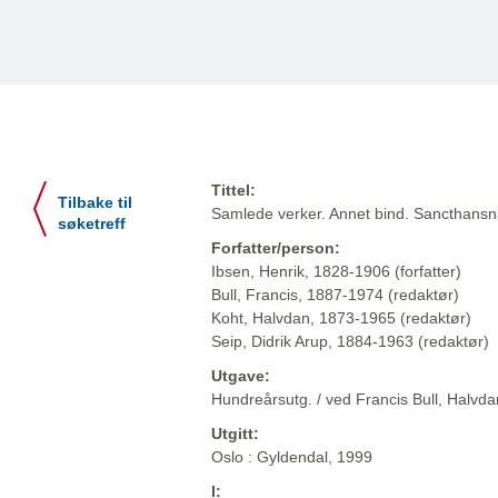
Tittel:
Tilbake til
Samlede verker. Annet bind. Sancthansnatt
søketreff
Forfatter/person:
Ibsen, Henrik, 1828-1906 (forfatter)
Bull, Francis, 1887-1974 (redaktør)
Koht, Halvdan, 1873-1965 (redaktør)
Seip, Didrik Arup, 1884-1963 (redaktør)
Utgave:
Hundreårsutg. / ved Francis Bull, Halvdan
Utgitt:
Oslo : Gyldendal, 1999
I: