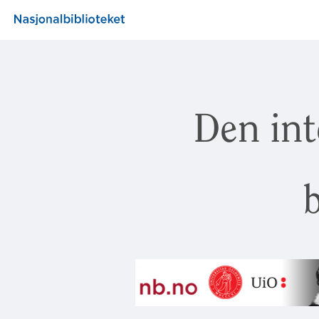
Den int
b