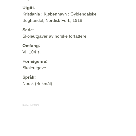
Utgitt:
Kristiania ; Kjøbenhavn : Gyldendalske
Boghandel, Nordisk Forl., 1918
Serie:
Skoleutgaver av norske forfattere
Omfang:
VI, 104 s.
Form/genre:
Skoleutgave
Språk:
Norsk (Bokmål)
Kilde:
MODS