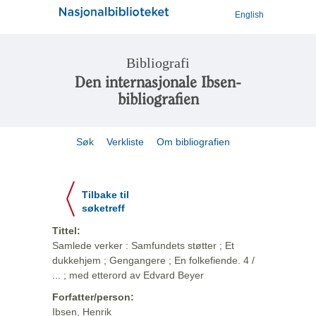
English
Bibliografi
Den internasjonale Ibsen-
bibliografien
Søk
Verkliste
Om bibliografien
Tilbake til
søketreff
Tittel:
Samlede verker : Samfundets støtter ; Et
dukkehjem ; Gengangere ; En folkefiende. 4 /
... ; med etterord av Edvard Beyer
Forfatter/person:
Ibsen, Henrik