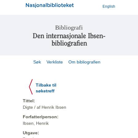
English
Bibliografi
Den internasjonale Ibsen-
bibliografien
Søk
Verkliste
Om bibliografien
Tilbake til
søketreff
Tittel:
Digte / af Henrik Ibsen
Forfatter/person:
Ibsen, Henrik
Utgave: