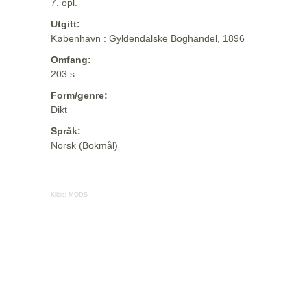
7. opl.
Utgitt:
København : Gyldendalske Boghandel, 1896
Omfang:
203 s.
Form/genre:
Dikt
Språk:
Norsk (Bokmål)
Kilde:
MODS