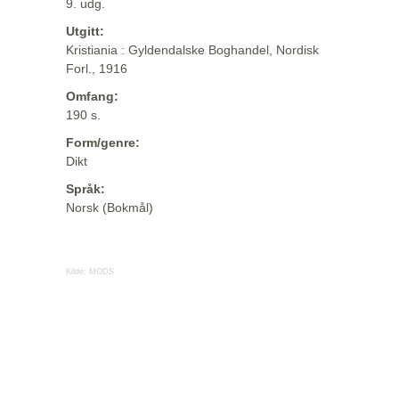
9. udg.
Utgitt:
Kristiania : Gyldendalske Boghandel, Nordisk
Forl., 1916
Omfang:
190 s.
Form/genre:
Dikt
Språk:
Norsk (Bokmål)
Kilde:
MODS