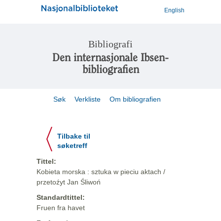
English
Bibliografi
Den internasjonale Ibsen-
bibliografien
Søk
Verkliste
Om bibliografien
Tilbake til
søketreff
Tittel:
Kobieta morska : sztuka w pieciu aktach /
przetoźyt Jan Śliwoń
Standardtittel:
Fruen fra havet