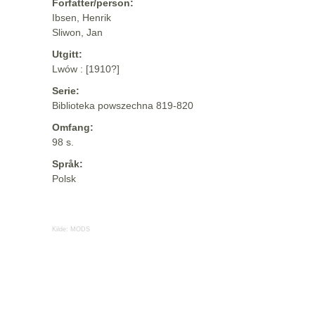
Forfatter/person:
Ibsen, Henrik
Sliwon, Jan
Utgitt:
Lwów : [1910?]
Serie:
Biblioteka powszechna 819-820
Omfang:
98 s.
Språk:
Polsk
Kilde:
MODS