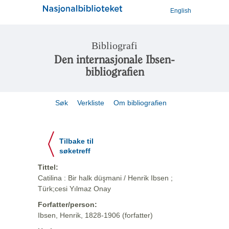
English
Bibliografi
Den internasjonale Ibsen-
bibliografien
Søk
Verkliste
Om bibliografien
Tilbake til
søketreff
Tittel:
Catilina : Bir halk düşmani / Henrik Ibsen ;
Türk;cesi Yılmaz Onay
Forfatter/person:
Ibsen, Henrik, 1828-1906 (forfatter)