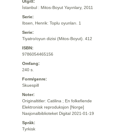
Utgitt:
İstanbul : Mitos-Boyut Yayınlary, 2011
Serie:
Ibsen, Henrik: Toplu oyunları. 1
Serie:
Tiyatro/oyun dizisi (Mitos-Boyut). 412
ISBN:
9786054465156
Omfang:
240 s.
Form/genre:
Skuespill
Noter:
Originaltitler: Catilina ; En folkefiende
Elektronisk reproduksjon [Norge]
Nasjonalbiblioteket Digital 2021-01-19
Språk:
Tyrkisk