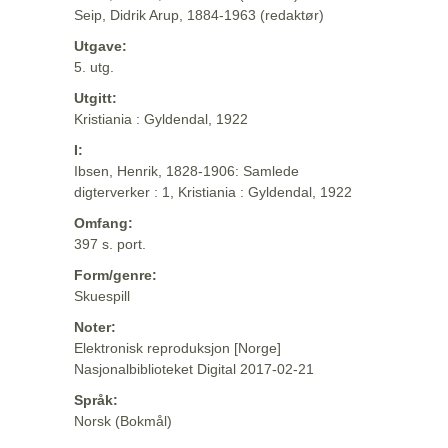
Seip, Didrik Arup, 1884-1963 (redaktør)
Utgave:
5. utg.
Utgitt:
Kristiania : Gyldendal, 1922
I:
Ibsen, Henrik, 1828-1906: Samlede
digterverker : 1, Kristiania : Gyldendal, 1922
Omfang:
397 s. port.
Form/genre:
Skuespill
Noter:
Elektronisk reproduksjon [Norge]
Nasjonalbiblioteket Digital 2017-02-21
Språk:
Norsk (Bokmål)