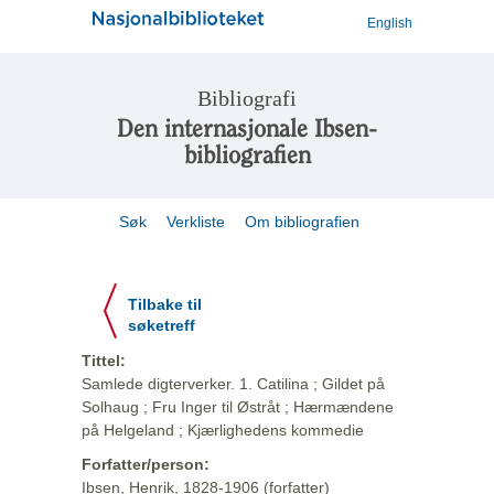
English
Bibliografi
Den internasjonale Ibsen-
bibliografien
Søk
Verkliste
Om bibliografien
Tilbake til
søketreff
Tittel:
Samlede digterverker. 1. Catilina ; Gildet på
Solhaug ; Fru Inger til Østråt ; Hærmændene
på Helgeland ; Kjærlighedens kommedie
Forfatter/person:
Ibsen, Henrik, 1828-1906 (forfatter)