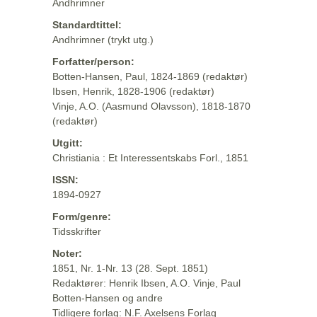
Andhrimner
Standardtittel:
Andhrimner (trykt utg.)
Forfatter/person:
Botten-Hansen, Paul, 1824-1869 (redaktør)
Ibsen, Henrik, 1828-1906 (redaktør)
Vinje, A.O. (Aasmund Olavsson), 1818-1870
(redaktør)
Utgitt:
Christiania : Et Interessentskabs Forl., 1851
ISSN:
1894-0927
Form/genre:
Tidsskrifter
Noter:
1851, Nr. 1-Nr. 13 (28. Sept. 1851)
Redaktører: Henrik Ibsen, A.O. Vinje, Paul
Botten-Hansen og andre
Tidligere forlag: N.F. Axelsens Forlag