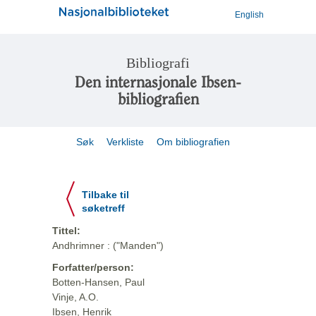
English
Bibliografi
Den internasjonale Ibsen-
bibliografien
Søk
Verkliste
Om bibliografien
Tilbake til
søketreff
Tittel:
Andhrimner : ("Manden")
Forfatter/person:
Botten-Hansen, Paul
Vinje, A.O.
Ibsen, Henrik