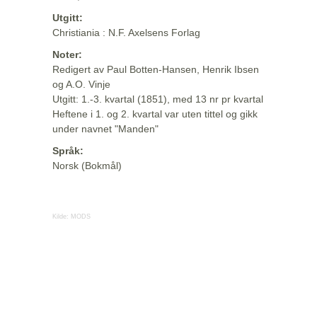
Utgitt:
Christiania : N.F. Axelsens Forlag
Noter:
Redigert av Paul Botten-Hansen, Henrik Ibsen
og A.O. Vinje
Utgitt: 1.-3. kvartal (1851), med 13 nr pr kvartal
Heftene i 1. og 2. kvartal var uten tittel og gikk
under navnet "Manden"
Språk:
Norsk (Bokmål)
Kilde:
MODS