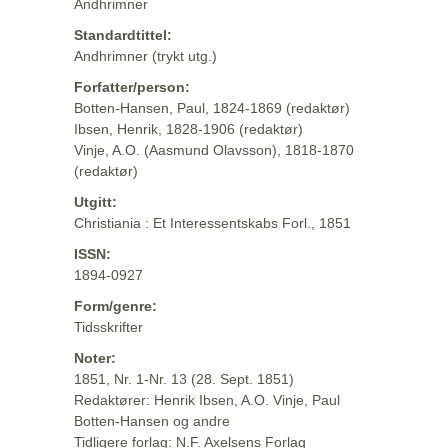
Andhrimner
Standardtittel:
Andhrimner (trykt utg.)
Forfatter/person:
Botten-Hansen, Paul, 1824-1869 (redaktør)
Ibsen, Henrik, 1828-1906 (redaktør)
Vinje, A.O. (Aasmund Olavsson), 1818-1870
(redaktør)
Utgitt:
Christiania : Et Interessentskabs Forl., 1851
ISSN:
1894-0927
Form/genre:
Tidsskrifter
Noter:
1851, Nr. 1-Nr. 13 (28. Sept. 1851)
Redaktører: Henrik Ibsen, A.O. Vinje, Paul
Botten-Hansen og andre
Tidligere forlag: N.F. Axelsens Forlag