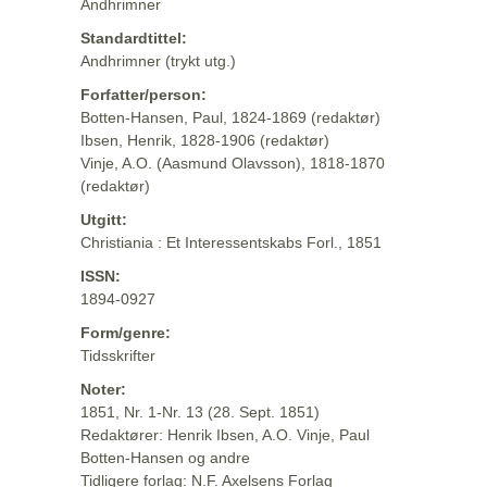
Andhrimner
Standardtittel:
Andhrimner (trykt utg.)
Forfatter/person:
Botten-Hansen, Paul, 1824-1869 (redaktør)
Ibsen, Henrik, 1828-1906 (redaktør)
Vinje, A.O. (Aasmund Olavsson), 1818-1870
(redaktør)
Utgitt:
Christiania : Et Interessentskabs Forl., 1851
ISSN:
1894-0927
Form/genre:
Tidsskrifter
Noter:
1851, Nr. 1-Nr. 13 (28. Sept. 1851)
Redaktører: Henrik Ibsen, A.O. Vinje, Paul
Botten-Hansen og andre
Tidligere forlag: N.F. Axelsens Forlag