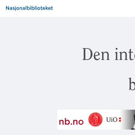
Den int
b