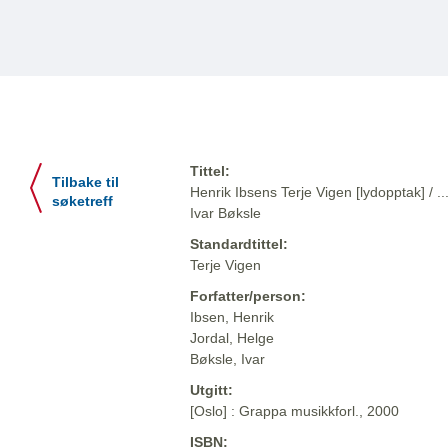
Tittel:
Tilbake til
Henrik Ibsens Terje Vigen [lydopptak] / ...
søketreff
Ivar Bøksle
Standardtittel:
Terje Vigen
Forfatter/person:
Ibsen, Henrik
Jordal, Helge
Bøksle, Ivar
Utgitt:
[Oslo] : Grappa musikkforl., 2000
ISBN: