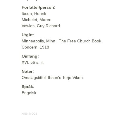
Forfatter/person:
Ibsen, Henrik
Michelet, Maren
Vowles, Guy Richard
Utgitt:
Minneapolis, Minn : The Free Church Book
Concern, 1918
Omfang:
XVI, 56 s. ill.
Noter:
Omslagstittel: Ibsen's Terje Viken
Språk:
Engelsk
Kilde:
MODS