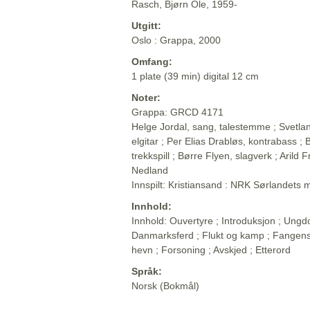
Rasch, Bjørn Ole, 1959-
Utgitt:
Oslo : Grappa, 2000
Omfang:
1 plate (39 min) digital 12 cm
Noter:
Grappa: GRCD 4171
Helge Jordal, sang, talestemme ; Svetlana
elgitar ; Per Elias Drabløs, kontrabass ;
trekkspill ; Børre Flyen, slagverk ; Arild
Nedland
Innspilt: Kristiansand : NRK Sørlandets 
Innhold:
Innhold: Ouvertyre ; Introduksjon ; Ungdo
Danmarksferd ; Flukt og kamp ; Fangens
hevn ; Forsoning ; Avskjed ; Etterord
Språk:
Norsk (Bokmål)