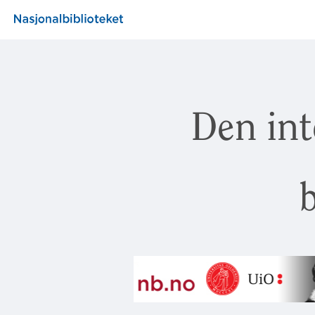
Den int
b