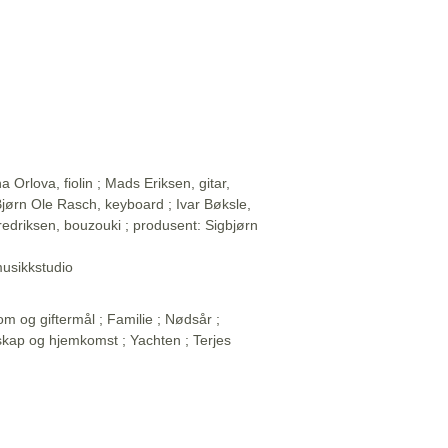
 Orlova, fiolin ; Mads Eriksen, gitar,
 Bjørn Ole Rasch, keyboard ; Ivar Bøksle,
 Fredriksen, bouzouki ; produsent: Sigbjørn
musikkstudio
m og giftermål ; Familie ; Nødsår ;
kap og hjemkomst ; Yachten ; Terjes