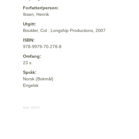
Forfatter/person:
Ibsen, Henrik
Utgitt:
Boulder, Col : Longship Productions, 2007
ISBN:
978-9979-70-278-8
Omfang:
23 s.
Språk:
Norsk (Bokmål)
Engelsk
Kilde:
MODS