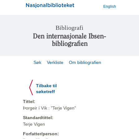
English
Bibliografi
Den internasjonale Ibsen-
bibliografien
Søk
Verkliste
Om bibliografien
Tilbake til
søketreff
Tittel:
Þorgeir í Vík : "Terje Vigen"
Standardtittel:
Terje Vigen
Forfatter/person: