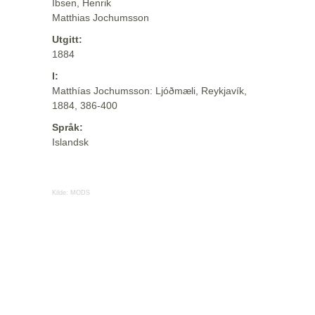
Ibsen, Henrik
Matthias Jochumsson
Utgitt:
1884
I:
Matthías Jochumsson: Ljóðmæli, Reykjavík,
1884, 386-400
Språk:
Islandsk
Kilde:
MODS