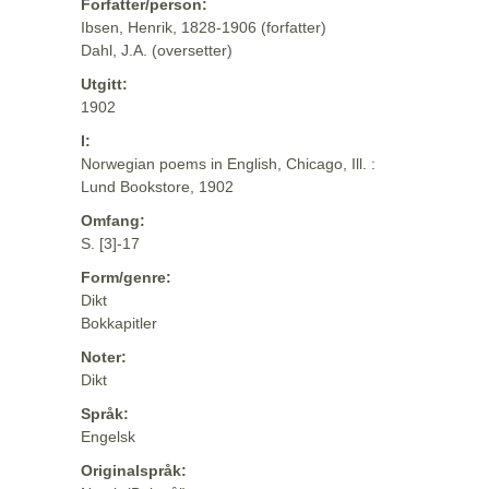
Forfatter/person:
Ibsen, Henrik, 1828-1906 (forfatter)
Dahl, J.A. (oversetter)
Utgitt:
1902
I:
Norwegian poems in English, Chicago, Ill. :
Lund Bookstore, 1902
Omfang:
S. [3]-17
Form/genre:
Dikt
Bokkapitler
Noter:
Dikt
Språk:
Engelsk
Originalspråk: