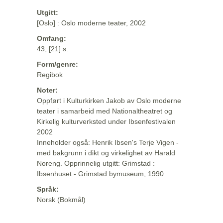
Utgitt:
[Oslo] : Oslo moderne teater, 2002
Omfang:
43, [21] s.
Form/genre:
Regibok
Noter:
Oppført i Kulturkirken Jakob av Oslo moderne
teater i samarbeid med Nationaltheatret og
Kirkelig kulturverksted under Ibsenfestivalen
2002
Inneholder også: Henrik Ibsen's Terje Vigen -
med bakgrunn i dikt og virkelighet av Harald
Noreng. Opprinnelig utgitt: Grimstad :
Ibsenhuset - Grimstad bymuseum, 1990
Språk:
Norsk (Bokmål)