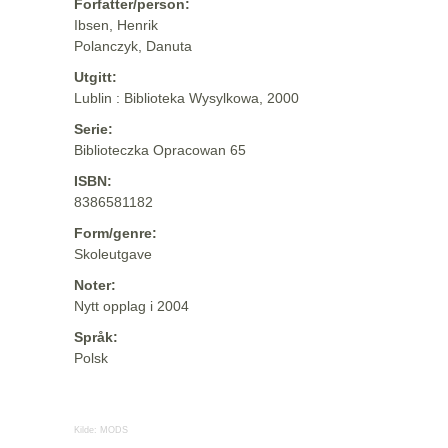
Forfatter/person:
Ibsen, Henrik
Polanczyk, Danuta
Utgitt:
Lublin : Biblioteka Wysylkowa, 2000
Serie:
Biblioteczka Opracowan 65
ISBN:
8386581182
Form/genre:
Skoleutgave
Noter:
Nytt opplag i 2004
Språk:
Polsk
Kilde:
MODS