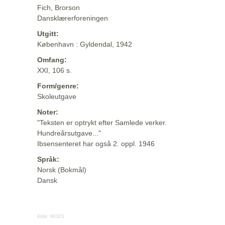
Fich, Brorson
Dansklærerforeningen
Utgitt:
København : Gyldendal, 1942
Omfang:
XXI, 106 s.
Form/genre:
Skoleutgave
Noter:
"Teksten er optrykt efter Samlede verker.
Hundreårsutgave..."
Ibsensenteret har også 2. oppl. 1946
Språk:
Norsk (Bokmål)
Dansk
Kilde:
MODS