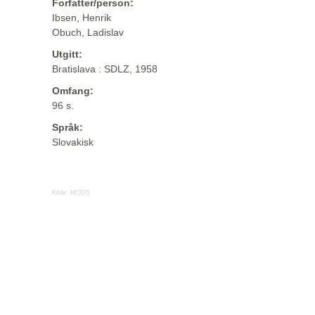
Forfatter/person:
Ibsen, Henrik
Obuch, Ladislav
Utgitt:
Bratislava : SDLZ, 1958
Omfang:
96 s.
Språk:
Slovakisk
Kilde:
MODS