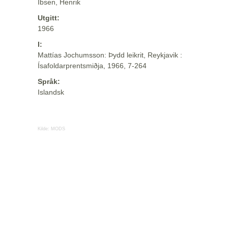
Ibsen, Henrik
Utgitt:
1966
I:
Mattías Jochumsson: Þydd leikrit, Reykjavik :
Ísafoldarprentsmiðja, 1966, 7-264
Språk:
Islandsk
Kilde:
MODS