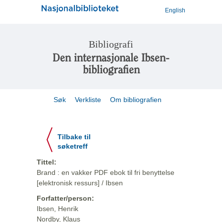
English
Bibliografi
Den internasjonale Ibsen-
bibliografien
Søk
Verkliste
Om bibliografien
Tilbake til
søketreff
Tittel:
Brand : en vakker PDF ebok til fri benyttelse
[elektronisk ressurs] / Ibsen
Forfatter/person:
Ibsen, Henrik
Nordby, Klaus