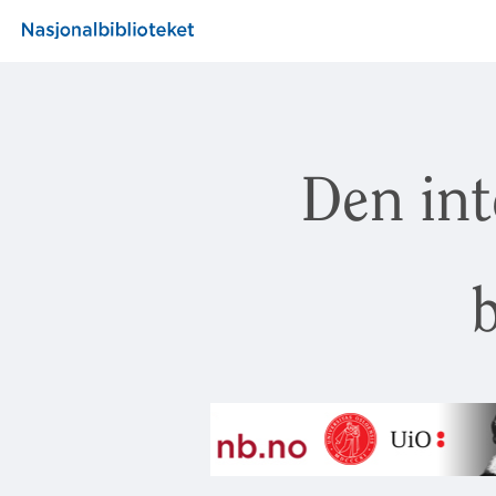
Den int
b