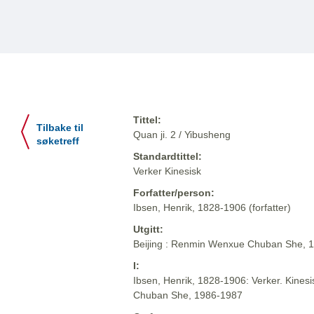
Tittel:
Tilbake til
Quan ji. 2 / Yibusheng
søketreff
Standardtittel:
Verker Kinesisk
Forfatter/person:
Ibsen, Henrik, 1828-1906 (forfatter)
Utgitt:
Beijing : Renmin Wenxue Chuban She, 
I:
Ibsen, Henrik, 1828-1906: Verker. Kinesi
Chuban She, 1986-1987