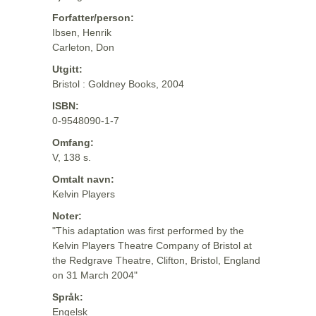
Forfatter/person:
Ibsen, Henrik
Carleton, Don
Utgitt:
Bristol : Goldney Books, 2004
ISBN:
0-9548090-1-7
Omfang:
V, 138 s.
Omtalt navn:
Kelvin Players
Noter:
"This adaptation was first performed by the
Kelvin Players Theatre Company of Bristol at
the Redgrave Theatre, Clifton, Bristol, England
on 31 March 2004"
Språk:
Engelsk