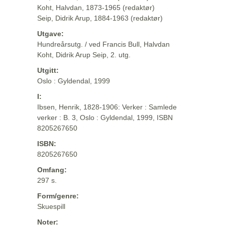
Koht, Halvdan, 1873-1965 (redaktør)
Seip, Didrik Arup, 1884-1963 (redaktør)
Utgave:
Hundreårsutg. / ved Francis Bull, Halvdan
Koht, Didrik Arup Seip, 2. utg.
Utgitt:
Oslo : Gyldendal, 1999
I:
Ibsen, Henrik, 1828-1906: Verker : Samlede
verker : B. 3, Oslo : Gyldendal, 1999, ISBN
8205267650
ISBN:
8205267650
Omfang:
297 s.
Form/genre:
Skuespill
Noter: