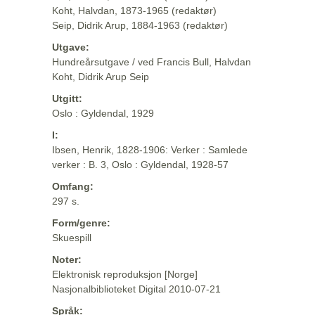
Koht, Halvdan, 1873-1965 (redaktør)
Seip, Didrik Arup, 1884-1963 (redaktør)
Utgave:
Hundreårsutgave / ved Francis Bull, Halvdan
Koht, Didrik Arup Seip
Utgitt:
Oslo : Gyldendal, 1929
I:
Ibsen, Henrik, 1828-1906: Verker : Samlede
verker : B. 3, Oslo : Gyldendal, 1928-57
Omfang:
297 s.
Form/genre:
Skuespill
Noter:
Elektronisk reproduksjon [Norge]
Nasjonalbiblioteket Digital 2010-07-21
Språk: