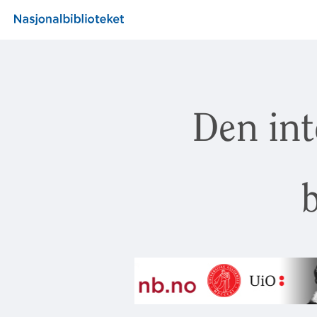
Den int
b