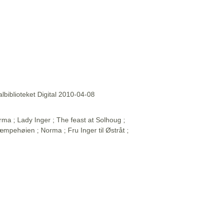
lbiblioteket Digital 2010-04-08
rma ; Lady Inger ; The feast at Solhoug ;
 Kjæmpehøien ; Norma ; Fru Inger til Østråt ;