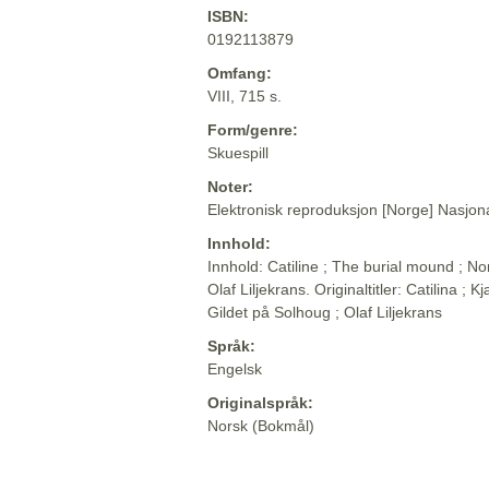
ISBN:
0192113879
Omfang:
VIII, 715 s.
Form/genre:
Skuespill
Noter:
Elektronisk reproduksjon [Norge] Nasjona
Innhold:
Innhold: Catiline ; The burial mound ; No
Olaf Liljekrans. Originaltitler: Catilina ;
Gildet på Solhoug ; Olaf Liljekrans
Språk:
Engelsk
Originalspråk:
Norsk (Bokmål)