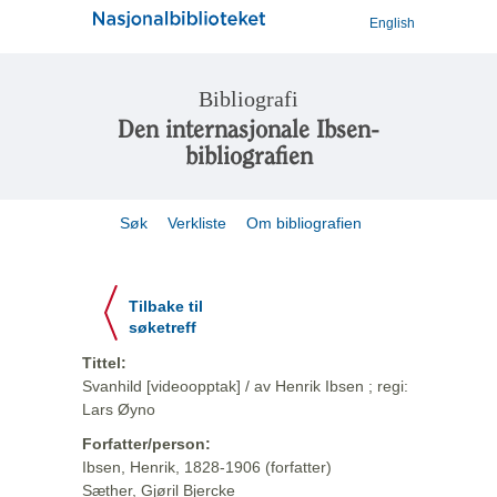
English
Bibliografi
Den internasjonale Ibsen-
bibliografien
Søk
Verkliste
Om bibliografien
Tilbake til
søketreff
Tittel:
Svanhild [videoopptak] / av Henrik Ibsen ; regi:
Lars Øyno
Forfatter/person:
Ibsen, Henrik, 1828-1906 (forfatter)
Sæther, Gjøril Bjercke