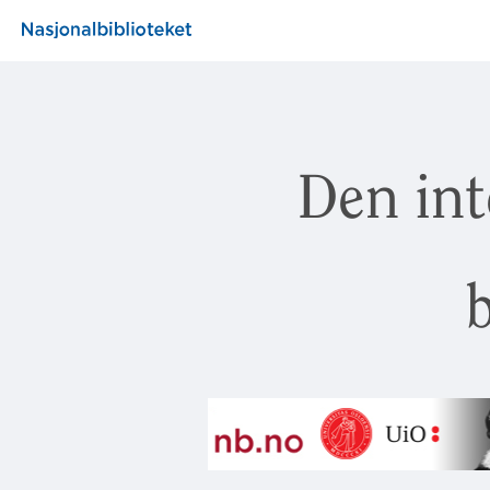
Den int
b