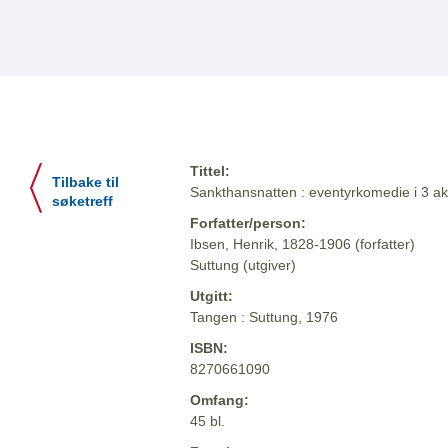
Tittel:
Tilbake til
Sankthansnatten : eventyrkomedie i 3 akt
søketreff
Forfatter/person:
Ibsen, Henrik, 1828-1906 (forfatter)
Suttung (utgiver)
Utgitt:
Tangen : Suttung, 1976
ISBN:
8270661090
Omfang:
45 bl.