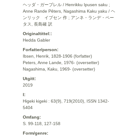
ヘッダ・ガーブレル / Henrikku Ipusen saku ;
Anne Rande Pêters, Nagashima Kaku yaku / ヘ
ンリック イプセン 作 ; アンネ・ランデ・ペー
タス, 長島確 訳
Originaltittel::
Hedda Gabler
Forfatter/person:
Ibsen, Henrik, 1828-1906 (forfatter)
Peters, Anne Lande, 1976- (oversetter)
Nagashima, Kaku, 1969- (oversetter)
Utgitt:
2019
I:
Higeki kigeki : 63(9), 719(2010), ISSN 1342-
5404
Omfang:
S. 99-118, 127-158
Form/genre: