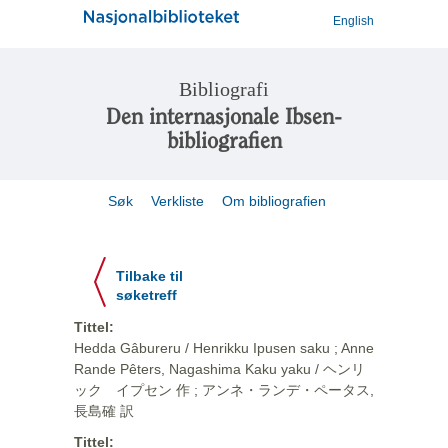
English
Bibliografi
Den internasjonale Ibsen-
bibliografien
Søk
Verkliste
Om bibliografien
Tilbake til
søketreff
Tittel:
Hedda Gâbureru / Henrikku Ipusen saku ; Anne
Rande Pêters, Nagashima Kaku yaku / ヘンリ
ック イプセン 作 ; アンネ・ランデ・ペータス,
長島確 訳
Tittel: