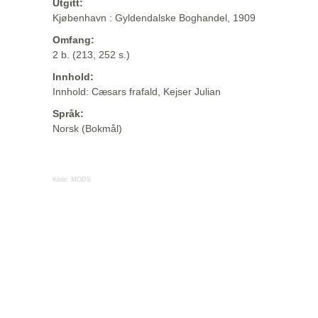
Utgitt:
Kjøbenhavn : Gyldendalske Boghandel, 1909
Omfang:
2 b. (213, 252 s.)
Innhold:
Innhold: Cæsars frafald, Kejser Julian
Språk:
Norsk (Bokmål)
Kilde:
MODS