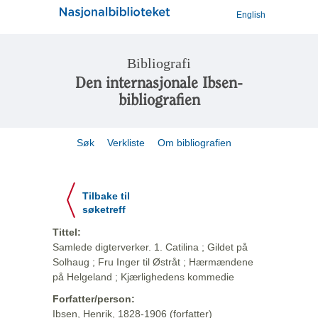
English
Bibliografi
Den internasjonale Ibsen-
bibliografien
Søk
Verkliste
Om bibliografien
Tilbake til
søketreff
Tittel:
Samlede digterverker. 1. Catilina ; Gildet på
Solhaug ; Fru Inger til Østråt ; Hærmændene
på Helgeland ; Kjærlighedens kommedie
Forfatter/person:
Ibsen, Henrik, 1828-1906 (forfatter)