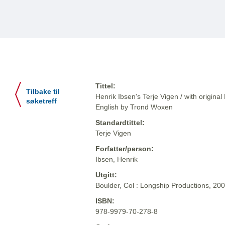
Tittel:
Tilbake til
Henrik Ibsen's Terje Vigen / with original
søketreff
English by Trond Woxen
Standardtittel:
Terje Vigen
Forfatter/person:
Ibsen, Henrik
Utgitt:
Boulder, Col : Longship Productions, 20
ISBN:
978-9979-70-278-8