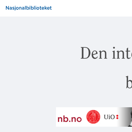
Den int
b