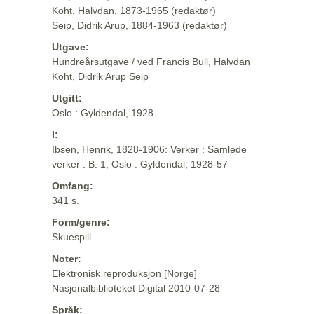
Koht, Halvdan, 1873-1965 (redaktør)
Seip, Didrik Arup, 1884-1963 (redaktør)
Utgave:
Hundreårsutgave / ved Francis Bull, Halvdan
Koht, Didrik Arup Seip
Utgitt:
Oslo : Gyldendal, 1928
I:
Ibsen, Henrik, 1828-1906: Verker : Samlede
verker : B. 1, Oslo : Gyldendal, 1928-57
Omfang:
341 s.
Form/genre:
Skuespill
Noter:
Elektronisk reproduksjon [Norge]
Nasjonalbiblioteket Digital 2010-07-28
Språk: